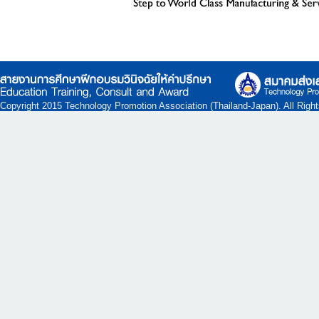
Copyright 2015 Technology Promotion Association (Thailand-Japan). All Righ